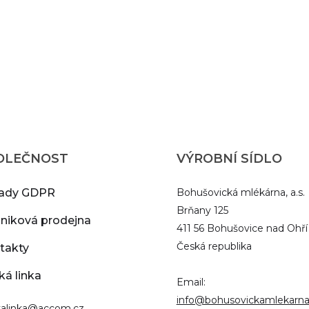
OLEČNOST
VÝROBNÍ SÍDLO
ady GDPR
Bohušovická mlékárna, a.s.
Brňany 125
niková prodejna
411 56 Bohušovice nad Ohří
Česká republika
takty
ká linka
Email:
info@bohusovickamlekarna
ckalinka@accom.cz