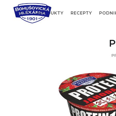
ÚVOD
PRODUKTY
RECEPTY
PODNI
P
P