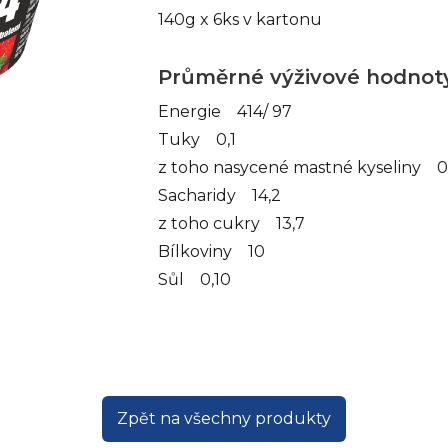
140g x 6ks v kartonu
Průměrné výživové hodnoty
Energie    414/ 97

Tuky    0,1

z toho nasycené mastné kyseliny    0,
Sacharidy    14,2

z toho cukry    13,7

Bílkoviny    10

Sůl    0,10
Zpět na všechny produkty