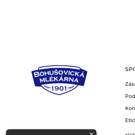
SP
Zás
Pod
Kon
Etic
×
‍eti