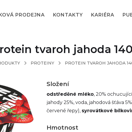
KOVÁ PRODEJNA
KONTAKTY
KARIÉRA
PU
rotein tvaroh jahoda 14
RODUKTY
PROTEINY
PROTEIN TVAROH JAHODA 14
Složení
odstředěné mléko
, 20% ochucující
jahody 25%, voda, jahodová šťáva 5%
červené řepy),
syrovátkové bílkovi
Hmotnost