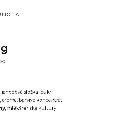
BLICITA
0g
0G
 jahodová složka (cukr,
, aroma, barvivo koncentrát
ny
, mlékárenské kultury