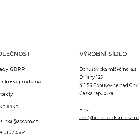
OLEČNOST
VÝROBNÍ SÍDLO
ady GDPR
Bohušovická mlékárna, a.s.
Brňany 125
niková prodejna
411 56 Bohušovice nad Ohří
Česká republika
takty
ká linka
Email:
info@bohusovickamlekarna
ckalinka@accom.cz
0601070384