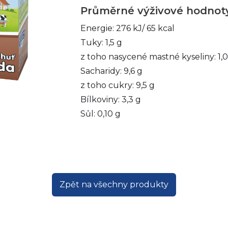
Průměrné výživové hodnoty
Energie: 276 kJ/ 65 kcal

Tuky: 1,5 g

z toho nasycené mastné kyseliny: 1,0 
Sacharidy: 9,6 g

z toho cukry: 9,5 g

Bílkoviny: 3,3 g

Sůl: 0,10 g
Zpět na všechny produkty