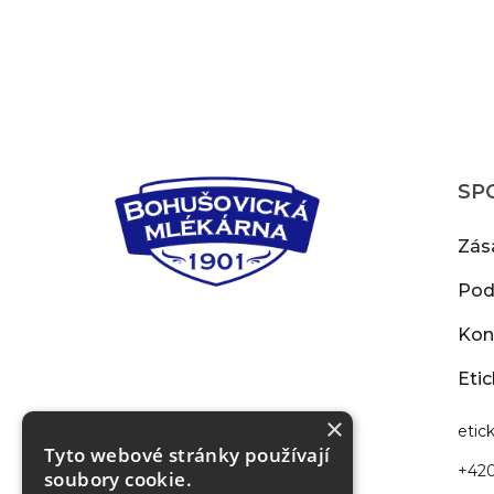
SP
Zás
Pod
Kon
Etic
×
‍eti
Tyto webové stránky používají
+42
soubory cookie.