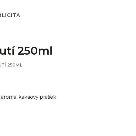
BLICITA
utí 250ml
TÍ 250ML
é aroma, kakaový prášek