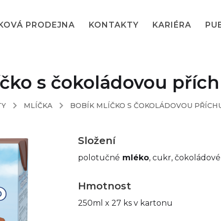
KOVÁ PRODEJNA
KONTAKTY
KARIÉRA
PU
íčko s čokoládovou přích
TY
MLÍČKA
BOBÍK MLÍČKO S ČOKOLÁDOVOU PŘÍCHU
Složení
polotučné
mléko
, cukr, čokoládov
Hmotnost
250ml x 27 ks v kartonu