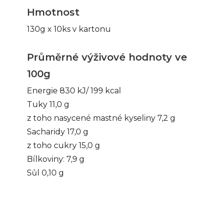
Hmotnost
130g x 10ks v kartonu
Průměrné výživové hodnoty ve
100g
Energie 830 kJ/ 199 kcal

Tuky 11,0 g

z toho nasycené mastné kyseliny 7,2 g

Sacharidy 17,0 g

z toho cukry 15,0 g

Bílkoviny: 7,9 g

Sůl 0,10 g