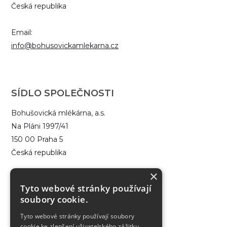
Česká republika
Email:
info@bohusovickamlekarna.cz
SÍDLO SPOLEČNOSTI
Bohušovická mlékárna, a.s.
Na Pláni 1997/41
150 00 Praha 5
Česká republika
×
IČ: 48291960
Tyto webové stránky používají
DIČ: CZ48291960
soubory cookie.
Tyto webové stránky používají soubory
Datová schránka: g9sc7i4
cookie ke zlepšení uživatelského zážitku.