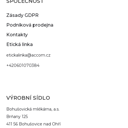
SPOLEČNOST
Zásady GDPR
Podniková prodejna
Kontakty
Etická linka
‍etickalinka@accom.cz
+420601070384
VÝROBNÍ SÍDLO
Bohušovická mlékárna, a.s.
Brňany 125
411 56 Bohušovice nad Ohří