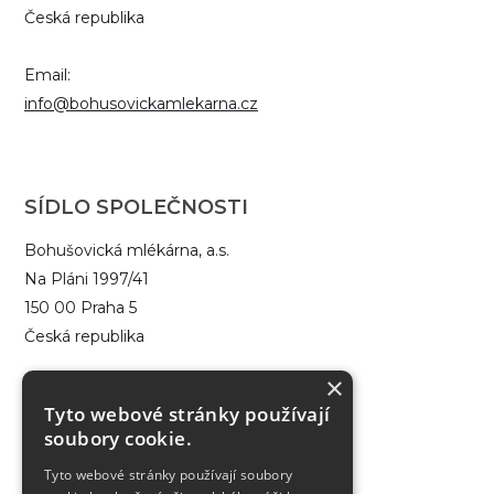
Česká republika
Email:
info@bohusovickamlekarna.cz
SÍDLO SPOLEČNOSTI
Bohušovická mlékárna, a.s.
Na Pláni 1997/41
150 00 Praha 5
Česká republika
×
IČ: 48291960
Tyto webové stránky používají
DIČ: CZ48291960
soubory cookie.
Tyto webové stránky používají soubory
Datová schránka: g9sc7i4