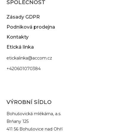
SPOLEČNOST
Zásady GDPR
Podniková prodejna
Kontakty
Etická linka
‍etickalinka@accom.cz
+420601070384
VÝROBNÍ SÍDLO
Bohušovická mlékárna, a.s.
Brňany 125
411 56 Bohušovice nad Ohří